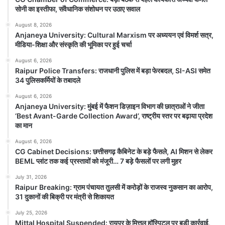
सोनी का इस्तीफा, संवैधानिक संशोधन पर उठाए सवाल
August 8, 2026
Anjaneya University: Cultural
Anjaneya University: Cultural Marxism पर अध्ययन एवं विमर्श सत्र,
Marxism पर अध्ययन एवं विमर्श सत्र, मीडिया-
मीडिया-शिक्षा और संस्कृति की भूमिका पर हुई चर्चा
शिक्षा और संस्कृति की भूमिका पर हुई चर्चा
August 6, 2026
August 8, 2026
Raipur Police Transfers: राजधानी पुलिस में बड़ा फेरबदल, SI-ASI समेत
Anjaneya University : रायपुर। आंजनेय विश्वविद्यालय
34 पुलिसकर्मियों के तबादले
में सांस्कृतिक मार्क्सवाद अध्ययन केंद्र, रायपुर द्वारा
Cultural Marxism के विभिन्न पहलुओं...
August 6, 2026
Anjaneya University: मुंबई में फैशन डिज़ाइन विभाग की छात्राओं ने जीता
‘Best Avant-Garde Collection Award’, राष्ट्रीय स्तर पर बढ़ाया प्रदेश
का मान
Read Story
August 6, 2026
CG Cabinet Decisions: छत्तीसगढ़ कैबिनेट के बड़े फैसले, AI मिशन से लेकर
BEML प्लांट तक कई प्रस्तावों को मंजूरी… 7 बड़े फैसलों पर लगी मुहर
July 31, 2026
Raipur Breaking: ग्राम पंचायत तुलसी में करोड़ों के राजस्व नुकसान का आरोप,
31 दुकानों की बिक्री पर मंत्री से शिकायत
July 25, 2026
Mittal Hospital Suspended: रायपुर के मित्तल हॉस्पिटल पर बड़ी कार्रवाई,