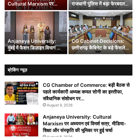
Cultural Marxism पर
राजधानी पुलिस में बड़ा फेरबदल,
अध्ययन एवं विमर्श सत्र, मीडिया-
SI-ASI समेत 34 पुलिसकर्मियों
शिक्षा और संस्कृति की भूमिका पर
के तबादले
हुई चर्चा
Anjaneya University:
CG Cabinet Decisions:
मुंबई में फैशन डिज़ाइन विभाग की
छत्तीसगढ़ कैबिनेट के बड़े फैसले,
छात्राओं ने जीता ‘Best
AI मिशन से लेकर BEML प्लांट
Avant-Garde Collection
तक कई प्रस्तावों को मंजूरी… 7
Award’, राष्ट्रीय स्तर पर
बड़े फैसलों पर लगी मुहर
ब्रेकिंग न्यूज़
बढ़ाया प्रदेश का मान
CG Chamber of Commerce: बड़ी बैठक से
पहले कार्यकारी अध्यक्ष कमल सोनी का इस्तीफा,
संवैधानिक संशोधन पर…
August 9, 2026
Anjaneya University: Cultural
Marxism पर अध्ययन एवं विमर्श सत्र, मीडिया-
शिक्षा और संस्कृति की भूमिका पर हुई चर्चा
August 8, 2026