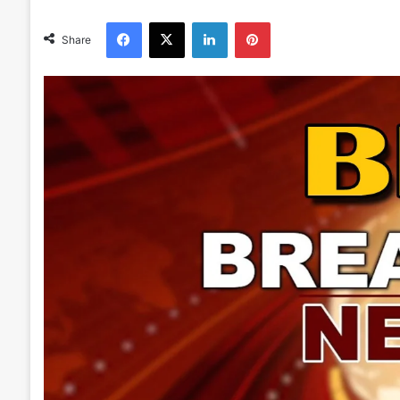
Facebook
X
LinkedIn
Pinterest
Share