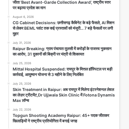
जीता ‘Best Avant-Garde Collection Award’, राष्ट्रीय स्तर
राष्ट्रीय स्तर पर बढ़ाया प्रदेश का मान
पर बढ़ाया प्रदेश का मान
August 6, 2026
August 6, 2026
Anjaneya University रायपुर। आंजनेय विश्वविद्यालय के
CG Cabinet Decisions: छत्तीसगढ़ कैबिनेट के बड़े फैसले, AI मिशन
फैशन डिज़ाइन विभाग की छात्राओं ने राष्ट्रीय स्तर पर अपनी
से लेकर BEML प्लांट तक कई प्रस्तावों को मंजूरी… 7 बड़े फैसलों पर लगी
रचनात्मक प्रतिभा...
मुहर
July 31, 2026
Read Story
Raipur Breaking: ग्राम पंचायत तुलसी में करोड़ों के राजस्व नुकसान
का आरोप, 31 दुकानों की बिक्री पर मंत्री से शिकायत
July 25, 2026
Mittal Hospital Suspended: रायपुर के मित्तल हॉस्पिटल पर बड़ी
कार्रवाई, आयुष्मान योजना से 3 महीने के लिए निलंबित
July 25, 2026
Skin Treatment in Raipur: अब रायपुर में मिलेगा इंटरनेशनल लेवल
का लेज़र ट्रीटमेंट,Dr Ujjwala Skin Clinic में Fotona Dynamis
Max लॉन्च
July 22, 2026
Topgun Shooting Academy Raipur: 45+ पदक जीतकर
CG Cabinet Decisions: छत्तीसगढ़
खिलाड़ियों ने राष्ट्रीय प्रतियोगिता में बनाई जगह
कैबिनेट के बड़े फैसले, AI मिशन से लेकर