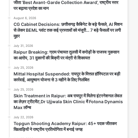
जीता ‘Best Avant-Garde Collection Award’, राष्ट्रीय स्तर
राष्ट्रीय स्तर पर बढ़ाया प्रदेश का मान
पर बढ़ाया प्रदेश का मान
August 6, 2026
August 6, 2026
Anjaneya University रायपुर। आंजनेय विश्वविद्यालय के
CG Cabinet Decisions: छत्तीसगढ़ कैबिनेट के बड़े फैसले, AI मिशन
फैशन डिज़ाइन विभाग की छात्राओं ने राष्ट्रीय स्तर पर अपनी
से लेकर BEML प्लांट तक कई प्रस्तावों को मंजूरी… 7 बड़े फैसलों पर लगी
रचनात्मक प्रतिभा...
मुहर
July 31, 2026
Read Story
Raipur Breaking: ग्राम पंचायत तुलसी में करोड़ों के राजस्व नुकसान
का आरोप, 31 दुकानों की बिक्री पर मंत्री से शिकायत
July 25, 2026
Mittal Hospital Suspended: रायपुर के मित्तल हॉस्पिटल पर बड़ी
कार्रवाई, आयुष्मान योजना से 3 महीने के लिए निलंबित
July 25, 2026
Skin Treatment in Raipur: अब रायपुर में मिलेगा इंटरनेशनल लेवल
का लेज़र ट्रीटमेंट,Dr Ujjwala Skin Clinic में Fotona Dynamis
Max लॉन्च
July 22, 2026
Topgun Shooting Academy Raipur: 45+ पदक जीतकर
CG Cabinet Decisions: छत्तीसगढ़
खिलाड़ियों ने राष्ट्रीय प्रतियोगिता में बनाई जगह
कैबिनेट के बड़े फैसले, AI मिशन से लेकर