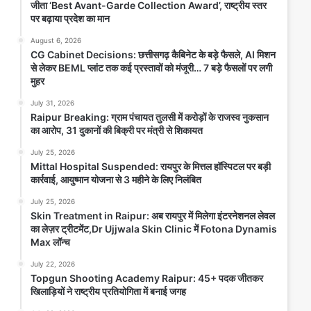
जीता ‘Best Avant-Garde Collection Award’, राष्ट्रीय स्तर
राष्ट्रीय स्तर पर बढ़ाया प्रदेश का मान
पर बढ़ाया प्रदेश का मान
August 6, 2026
August 6, 2026
Anjaneya University रायपुर। आंजनेय विश्वविद्यालय के
CG Cabinet Decisions: छत्तीसगढ़ कैबिनेट के बड़े फैसले, AI मिशन
फैशन डिज़ाइन विभाग की छात्राओं ने राष्ट्रीय स्तर पर अपनी
से लेकर BEML प्लांट तक कई प्रस्तावों को मंजूरी… 7 बड़े फैसलों पर लगी
रचनात्मक प्रतिभा...
मुहर
July 31, 2026
Read Story
Raipur Breaking: ग्राम पंचायत तुलसी में करोड़ों के राजस्व नुकसान
का आरोप, 31 दुकानों की बिक्री पर मंत्री से शिकायत
July 25, 2026
Mittal Hospital Suspended: रायपुर के मित्तल हॉस्पिटल पर बड़ी
कार्रवाई, आयुष्मान योजना से 3 महीने के लिए निलंबित
July 25, 2026
Skin Treatment in Raipur: अब रायपुर में मिलेगा इंटरनेशनल लेवल
का लेज़र ट्रीटमेंट,Dr Ujjwala Skin Clinic में Fotona Dynamis
Max लॉन्च
July 22, 2026
Topgun Shooting Academy Raipur: 45+ पदक जीतकर
CG Cabinet Decisions: छत्तीसगढ़
खिलाड़ियों ने राष्ट्रीय प्रतियोगिता में बनाई जगह
कैबिनेट के बड़े फैसले, AI मिशन से लेकर