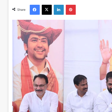
Facebook
X
LinkedIn
Pinterest
Share