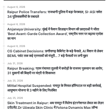
August 6, 2026
Raipur Police Transfers: राजधानी पुलिस में बड़ा फेरबदल, SI-ASI समेत
34 पुलिसकर्मियों के तबादले
August 6, 2026
Anjaneya University: मुंबई में फैशन
Anjaneya University: मुंबई में फैशन डिज़ाइन विभाग की छात्राओं ने जीता
डिज़ाइन विभाग की छात्राओं ने जीता ‘Best
‘Best Avant-Garde Collection Award’, राष्ट्रीय स्तर पर बढ़ाया प्रदेश
Avant-Garde Collection Award’,
का मान
राष्ट्रीय स्तर पर बढ़ाया प्रदेश का मान
August 6, 2026
August 6, 2026
CG Cabinet Decisions: छत्तीसगढ़ कैबिनेट के बड़े फैसले, AI मिशन से लेकर
Anjaneya University रायपुर। आंजनेय विश्वविद्यालय के
BEML प्लांट तक कई प्रस्तावों को मंजूरी… 7 बड़े फैसलों पर लगी मुहर
फैशन डिज़ाइन विभाग की छात्राओं ने राष्ट्रीय स्तर पर अपनी
रचनात्मक प्रतिभा...
July 31, 2026
Raipur Breaking: ग्राम पंचायत तुलसी में करोड़ों के राजस्व नुकसान का आरोप,
31 दुकानों की बिक्री पर मंत्री से शिकायत
Read Story
July 25, 2026
Mittal Hospital Suspended: रायपुर के मित्तल हॉस्पिटल पर बड़ी कार्रवाई,
आयुष्मान योजना से 3 महीने के लिए निलंबित
July 25, 2026
Skin Treatment in Raipur: अब रायपुर में मिलेगा इंटरनेशनल लेवल का लेज़र
ट्रीटमेंट,Dr Ujjwala Skin Clinic में Fotona Dynamis Max लॉन्च