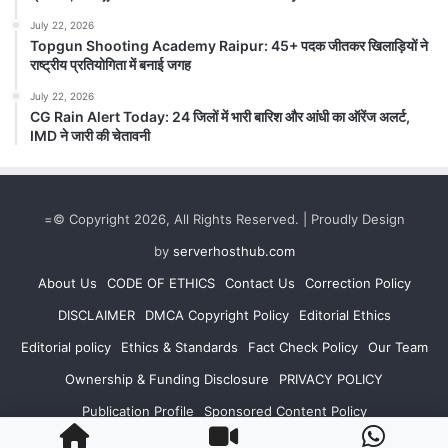
July 22, 2026
Topgun Shooting Academy Raipur: 45+ पदक जीतकर खिलाड़ियों ने
राष्ट्रीय प्रतियोगिता में बनाई जगह
July 22, 2026
CG Cabinet Decisions: छत्तीसगढ़
CG Rain Alert Today: 24 जिलों में भारी बारिश और आंधी का ऑरेंज अलर्ट,
कैबिनेट के बड़े फैसले, AI मिशन से लेकर
IMD ने जारी की चेतावनी
BEML प्लांट तक कई प्रस्तावों को मंजूरी… 7
बड़े फैसलों पर लगी मुहर
August 6, 2026
=© Copyright 2026, All Rights Reserved. | Proudly Design
CG Cabinet Decisions: रायपुर। CG Cabinet
Decisions: मुख्यमंत्री विष्णु देव साय की अध्यक्षता में
by
serverhosthub.com
मंत्रालय महानदी भवन में...
About Us
CODE OF ETHICS
Contact Us
Correction Policy
Read Story
DISCLAIMER
DMCA Copyright Policy
Editorial Ethics
Editorial policy
Ethics & Standards
Fact Check Policy
Our Team
Ownership & Funding Disclosure
PRIVACY POLICY
Publication Profile
Sponsored Content Policy
TERMS AND CONDITIONS
Terms of Use
CONTACT US