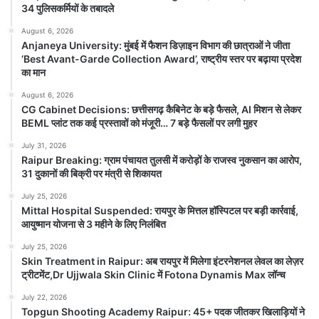
34 पुलिसकर्मियों के तबादले
August 6, 2026
Anjaneya University: मुंबई में फैशन
Anjaneya University: मुंबई में फैशन डिज़ाइन विभाग की छात्राओं ने जीता
डिज़ाइन विभाग की छात्राओं ने जीता ‘Best
‘Best Avant-Garde Collection Award’, राष्ट्रीय स्तर पर बढ़ाया प्रदेश
Avant-Garde Collection Award’,
का मान
राष्ट्रीय स्तर पर बढ़ाया प्रदेश का मान
August 6, 2026
August 6, 2026
CG Cabinet Decisions: छत्तीसगढ़ कैबिनेट के बड़े फैसले, AI मिशन से लेकर
Anjaneya University रायपुर। आंजनेय विश्वविद्यालय के
BEML प्लांट तक कई प्रस्तावों को मंजूरी… 7 बड़े फैसलों पर लगी मुहर
फैशन डिज़ाइन विभाग की छात्राओं ने राष्ट्रीय स्तर पर अपनी
रचनात्मक प्रतिभा...
July 31, 2026
Raipur Breaking: ग्राम पंचायत तुलसी में करोड़ों के राजस्व नुकसान का आरोप,
31 दुकानों की बिक्री पर मंत्री से शिकायत
Read Story
July 25, 2026
Mittal Hospital Suspended: रायपुर के मित्तल हॉस्पिटल पर बड़ी कार्रवाई,
आयुष्मान योजना से 3 महीने के लिए निलंबित
July 25, 2026
Skin Treatment in Raipur: अब रायपुर में मिलेगा इंटरनेशनल लेवल का लेज़र
ट्रीटमेंट,Dr Ujjwala Skin Clinic में Fotona Dynamis Max लॉन्च
July 22, 2026
Topgun Shooting Academy Raipur: 45+ पदक जीतकर खिलाड़ियों ने