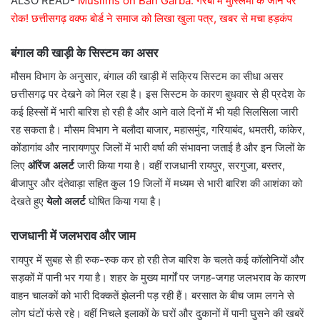
ALSO READ-
Muslims on Ban Garba: गरबा में मुस्लिमों के जाने पर
रोक! छत्तीसगढ़ वक्फ बोर्ड ने समाज को लिखा खुला पत्र, खबर से मचा हड़कंप
बंगाल की खाड़ी के सिस्टम का असर
मौसम विभाग के अनुसार, बंगाल की खाड़ी में सक्रिय सिस्टम का सीधा असर
छत्तीसगढ़ पर देखने को मिल रहा है। इस सिस्टम के कारण बुधवार से ही प्रदेश के
कई हिस्सों में भारी बारिश हो रही है और आने वाले दिनों में भी यही सिलसिला जारी
रह सकता है। मौसम विभाग ने बलौदा बाजार, महासमुंद, गरियाबंद, धमतरी, कांकेर,
कोंडागांव और नारायणपुर जिलों में भारी वर्षा की संभावना जताई है और इन जिलों के
लिए
ऑरेंज अलर्ट
जारी किया गया है। वहीं राजधानी रायपुर, सरगुजा, बस्तर,
बीजापुर और दंतेवाड़ा सहित कुल 19 जिलों में मध्यम से भारी बारिश की आशंका को
देखते हुए
येलो अलर्ट
घोषित किया गया है।
राजधानी में जलभराव और जाम
रायपुर में सुबह से ही रुक-रुक कर हो रही तेज बारिश के चलते कई कॉलोनियों और
सड़कों में पानी भर गया है। शहर के मुख्य मार्गों पर जगह-जगह जलभराव के कारण
वाहन चालकों को भारी दिक्कतें झेलनी पड़ रही हैं। बरसात के बीच जाम लगने से
लोग घंटों फंसे रहे। वहीं निचले इलाकों के घरों और दुकानों में पानी घुसने की खबरें