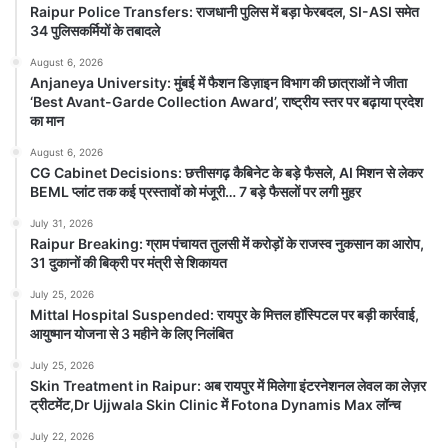
Raipur Police Transfers: राजधानी पुलिस में बड़ा फेरबदल, SI-ASI समेत
34 पुलिसकर्मियों के तबादले
August 6, 2026
Anjaneya University: मुंबई में फैशन
Anjaneya University: मुंबई में फैशन डिज़ाइन विभाग की छात्राओं ने जीता
डिज़ाइन विभाग की छात्राओं ने जीता ‘Best
‘Best Avant-Garde Collection Award’, राष्ट्रीय स्तर पर बढ़ाया प्रदेश
Avant-Garde Collection Award’,
का मान
राष्ट्रीय स्तर पर बढ़ाया प्रदेश का मान
August 6, 2026
August 6, 2026
CG Cabinet Decisions: छत्तीसगढ़ कैबिनेट के बड़े फैसले, AI मिशन से लेकर
Anjaneya University रायपुर। आंजनेय विश्वविद्यालय के
BEML प्लांट तक कई प्रस्तावों को मंजूरी… 7 बड़े फैसलों पर लगी मुहर
फैशन डिज़ाइन विभाग की छात्राओं ने राष्ट्रीय स्तर पर अपनी
रचनात्मक प्रतिभा...
July 31, 2026
Raipur Breaking: ग्राम पंचायत तुलसी में करोड़ों के राजस्व नुकसान का आरोप,
31 दुकानों की बिक्री पर मंत्री से शिकायत
Read Story
July 25, 2026
Mittal Hospital Suspended: रायपुर के मित्तल हॉस्पिटल पर बड़ी कार्रवाई,
आयुष्मान योजना से 3 महीने के लिए निलंबित
July 25, 2026
Skin Treatment in Raipur: अब रायपुर में मिलेगा इंटरनेशनल लेवल का लेज़र
ट्रीटमेंट,Dr Ujjwala Skin Clinic में Fotona Dynamis Max लॉन्च
July 22, 2026