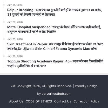
July 31, 2026
Raipur Breaking: ग्राम पंचायत तुलसी में करोड़ों के राजस्व नुकसान का आरोप,
31 दुकानों की बिक्री पर मंत्री से शिकायत
July 25, 2026
Mittal Hospital Suspended: रायपुर के मित्तल हॉस्पिटल पर बड़ी कार्रवाई,
आयुष्मान योजना से 3 महीने के लिए निलंबित
July 25, 2026
Skin Treatment in Raipur: अब रायपुर में मिलेगा इंटरनेशनल लेवल का लेज़र
ट्रीटमेंट,Dr Ujjwala Skin Clinic में Fotona Dynamis Max लॉन्च
July 22, 2026
Anjaneya University: मुंबई में फैशन
Topgun Shooting Academy Raipur: 45+ पदक जीतकर खिलाड़ियों ने
डिज़ाइन विभाग की छात्राओं ने जीता ‘Best
राष्ट्रीय प्रतियोगिता में बनाई जगह
Avant-Garde Collection Award’,
राष्ट्रीय स्तर पर बढ़ाया प्रदेश का मान
August 6, 2026
=© Copyright 2026, All Rights Reserved. | Proudly Design
Anjaneya University रायपुर। आंजनेय विश्वविद्यालय के
फैशन डिज़ाइन विभाग की छात्राओं ने राष्ट्रीय स्तर पर अपनी
by
serverhosthub.com
रचनात्मक प्रतिभा...
About Us
CODE OF ETHICS
Contact Us
Correction Policy
Read Story