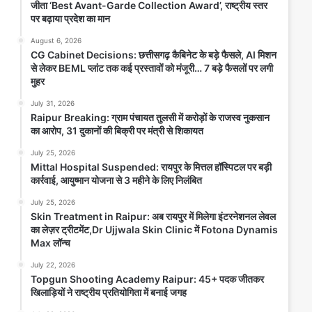
जीता ‘Best Avant-Garde Collection Award’, राष्ट्रीय स्तर
राष्ट्रीय स्तर पर बढ़ाया प्रदेश का मान
पर बढ़ाया प्रदेश का मान
August 6, 2026
August 6, 2026
Anjaneya University रायपुर। आंजनेय विश्वविद्यालय के
CG Cabinet Decisions: छत्तीसगढ़ कैबिनेट के बड़े फैसले, AI मिशन
फैशन डिज़ाइन विभाग की छात्राओं ने राष्ट्रीय स्तर पर अपनी
से लेकर BEML प्लांट तक कई प्रस्तावों को मंजूरी… 7 बड़े फैसलों पर लगी
रचनात्मक प्रतिभा...
मुहर
July 31, 2026
Read Story
Raipur Breaking: ग्राम पंचायत तुलसी में करोड़ों के राजस्व नुकसान
का आरोप, 31 दुकानों की बिक्री पर मंत्री से शिकायत
July 25, 2026
Mittal Hospital Suspended: रायपुर के मित्तल हॉस्पिटल पर बड़ी
कार्रवाई, आयुष्मान योजना से 3 महीने के लिए निलंबित
July 25, 2026
Skin Treatment in Raipur: अब रायपुर में मिलेगा इंटरनेशनल लेवल
का लेज़र ट्रीटमेंट,Dr Ujjwala Skin Clinic में Fotona Dynamis
Max लॉन्च
July 22, 2026
Topgun Shooting Academy Raipur: 45+ पदक जीतकर
CG Cabinet Decisions: छत्तीसगढ़
खिलाड़ियों ने राष्ट्रीय प्रतियोगिता में बनाई जगह
कैबिनेट के बड़े फैसले, AI मिशन से लेकर