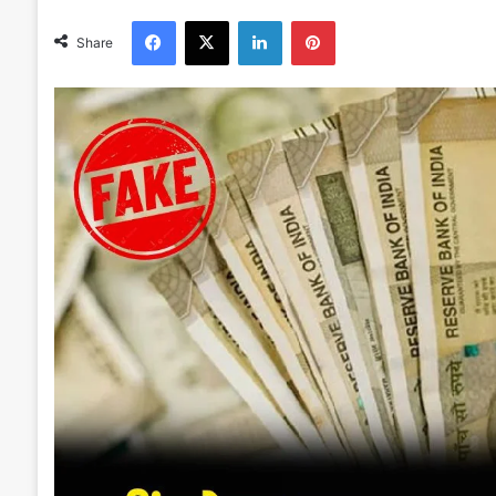
Facebook
X
LinkedIn
Pinterest
Share