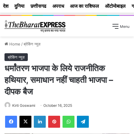
देश
दुनिया
छत्तीसगढ
अपराध
आज का राशिफल
ऑटोमोबाइल
ग
Menu
Home
/
ब्रेकिंग न्यूज़
ब्रेकिंग न्यूज़
धर्मांतरण भाजपा के लिये राजनीतिक
हथियार, समाधान नहीं चाहती भाजपा –
दीपक बैज
Kirti Goswami
October 16, 2025
Facebook
X
LinkedIn
Pinterest
WhatsApp
Telegram