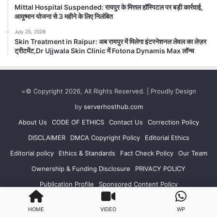
Mittal Hospital Suspended: रायपुर के मित्तल हॉस्पिटल पर बड़ी कार्रवाई,
आयुष्मान योजना से 3 महीने के लिए निलंबित
July 25, 2026
Raipur Police Transfers: राजधानी पुलिस
Skin Treatment in Raipur: अब रायपुर में मिलेगा इंटरनेशनल लेवल का लेज़र
में बड़ा फेरबदल, SI-ASI समेत 34 पुलिसकर्मियों
ट्रीटमेंट,Dr Ujjwala Skin Clinic में Fotona Dynamis Max लॉन्च
के तबादले
August 6, 2026
Raipur Police Transfers, रायपुर। Raipur Police
=© Copyright 2026, All Rights Reserved. | Proudly Design
Transfers: रायपुर पुलिस कमिश्नरेट में बड़ा प्रशासनिक
फेरबदल किया गया है। पुलिस...
by
serverhosthub.com
About Us
CODE OF ETHICS
Contact Us
Correction Policy
Read Story
DISCLAIMER
DMCA Copyright Policy
Editorial Ethics
Editorial policy
Ethics & Standards
Fact Check Policy
Our Team
Ownership & Funding Disclosure
PRIVACY POLICY
Publication Profile
Sponsored Content Policy
TERMS AND CONDITIONS
Terms of Use
CONTACT US
HOME
VIDEO
WP