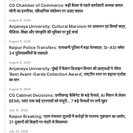
CG Chamber of Commerce: बड़ी बैठक से पहले कार्यकारी अध्यक्ष कमल
सोनी का इस्तीफा, संवैधानिक संशोधन पर उठाए सवाल
August 8, 2026
Anjaneya University: Cultural
Anjaneya University: Cultural Marxism पर अध्ययन एवं विमर्श सत्र,
Marxism पर अध्ययन एवं विमर्श सत्र, मीडिया-
मीडिया-शिक्षा और संस्कृति की भूमिका पर हुई चर्चा
शिक्षा और संस्कृति की भूमिका पर हुई चर्चा
August 6, 2026
August 8, 2026
Raipur Police Transfers: राजधानी पुलिस में बड़ा फेरबदल, SI-ASI समेत
Anjaneya University : रायपुर। आंजनेय विश्वविद्यालय
34 पुलिसकर्मियों के तबादले
में सांस्कृतिक मार्क्सवाद अध्ययन केंद्र, रायपुर द्वारा
Cultural Marxism के विभिन्न पहलुओं...
August 6, 2026
Anjaneya University: मुंबई में फैशन डिज़ाइन विभाग की छात्राओं ने जीता
‘Best Avant-Garde Collection Award’, राष्ट्रीय स्तर पर बढ़ाया प्रदेश
का मान
Read Story
August 6, 2026
CG Cabinet Decisions: छत्तीसगढ़ कैबिनेट के बड़े फैसले, AI मिशन से लेकर
BEML प्लांट तक कई प्रस्तावों को मंजूरी… 7 बड़े फैसलों पर लगी मुहर
July 31, 2026
Raipur Breaking: ग्राम पंचायत तुलसी में करोड़ों के राजस्व नुकसान का आरोप,
31 दुकानों की बिक्री पर मंत्री से शिकायत
July 25, 2026